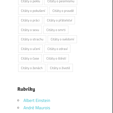
Citáty o peklu
Citáty o pesimismu
Citáty o pokušení
Citáty o pravdě
Citáty o práci
Citáty o přátelství
Citáty o sexu
Citáty o smrti
Citáty o strachu
Citáty o svědomí
Citáty o učení
Citáty o zdraví
Citáty o čase
Citáty o štěstí
Citáty o ženách
Citáty o životě
Rubriky
Albert Einstein
André Maurois