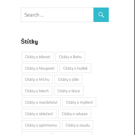
Štítky
Citáty o blbosti
Citáty o Bohu
Citáty o hlouposti
Citáty o hudbě
Citáty o hříchu
Citáty o jídle
Citáty o lidech
Citáty o lásce
Citáty o manželství
Citáty o myšlení
Citáty o oblečení
Citáty o odvaze
Citáty o optimismu
Citáty o osudu