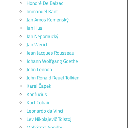
Honoré De Balzac
Immanuel Kant
Jan Amos Komenský
Jan Hus
Jan Nepomucký
Jan Werich
Jean Jacques Rousseau
Johann Wolfgang Goethe
John Lennon
John Ronald Reuel Tolkien
Karel Čapek
Konfucius
Kurt Cobain
Leonardo da Vinci
Lev Nikolajevič Tolstoj
Mahátma Gándhi