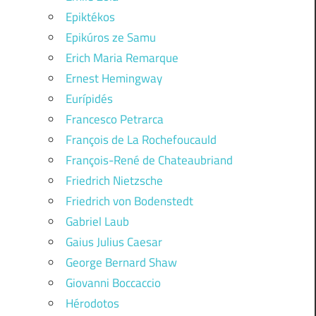
Epiktékos
Epikúros ze Samu
Erich Maria Remarque
Ernest Hemingway
Eurípidés
Francesco Petrarca
François de La Rochefoucauld
François-René de Chateaubriand
Friedrich Nietzsche
Friedrich von Bodenstedt
Gabriel Laub
Gaius Julius Caesar
George Bernard Shaw
Giovanni Boccaccio
Hérodotos