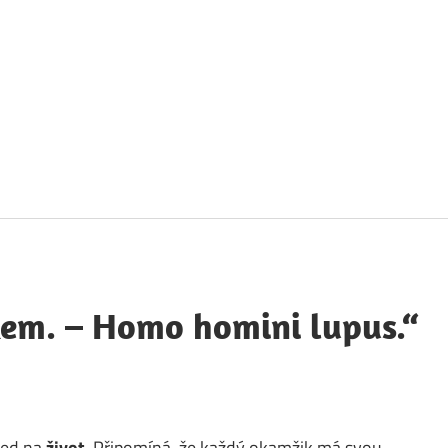
táty
avných
obností
kem. – Homo homini lupus.“
led na
život
. Připomíná, že každý okamžik má svou