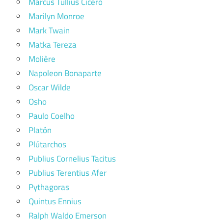
Marcus Tullius Cicero
Marilyn Monroe
Mark Twain
Matka Tereza
Molière
Napoleon Bonaparte
Oscar Wilde
Osho
Paulo Coelho
Platón
Plútarchos
Publius Cornelius Tacitus
Publius Terentius Afer
Pythagoras
Quintus Ennius
Ralph Waldo Emerson