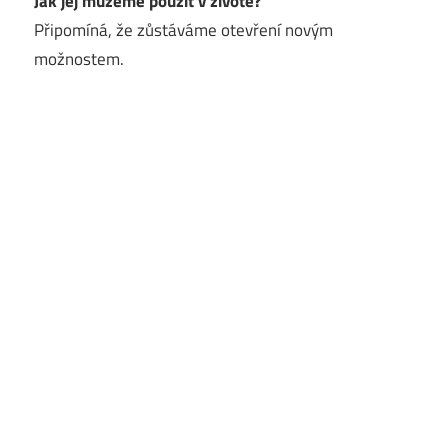
Jak jej můžeme použít v životě?
Připomíná, že zůstáváme otevření novým
možnostem.