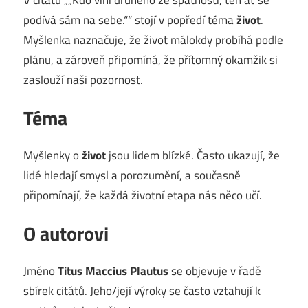
podívá sám na sebe.““ stojí v popředí téma
život
.
Myšlenka naznačuje, že život málokdy probíhá podle
plánu, a zároveň připomíná, že přítomný okamžik si
zaslouží naši pozornost.
Téma
Myšlenky o
život
jsou lidem blízké. Často ukazují, že
lidé hledají smysl a porozumění, a současně
připomínají, že každá životní etapa nás něco učí.
O autorovi
Jméno
Titus Maccius Plautus
se objevuje v řadě
sbírek citátů. Jeho/její výroky se často vztahují k