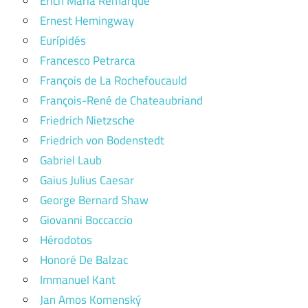
Erich Maria Remarque
Ernest Hemingway
Eurípidés
Francesco Petrarca
François de La Rochefoucauld
François-René de Chateaubriand
Friedrich Nietzsche
Friedrich von Bodenstedt
Gabriel Laub
Gaius Julius Caesar
George Bernard Shaw
Giovanni Boccaccio
Hérodotos
Honoré De Balzac
Immanuel Kant
Jan Amos Komenský