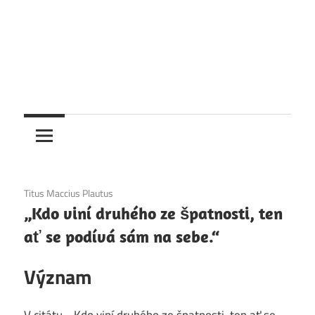
1. 12. 2020
Titus Maccius Plautus
„Kdo viní druhého ze špatnosti, ten
ať se podívá sám na sebe.“
Význam
V citátu „„Kdo viní druhého ze špatnosti, ten ať se