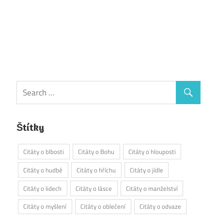
Štítky
Citáty o blbosti
Citáty o Bohu
Citáty o hlouposti
Citáty o hudbě
Citáty o hříchu
Citáty o jídle
Citáty o lidech
Citáty o lásce
Citáty o manželství
Citáty o myšlení
Citáty o oblečení
Citáty o odvaze