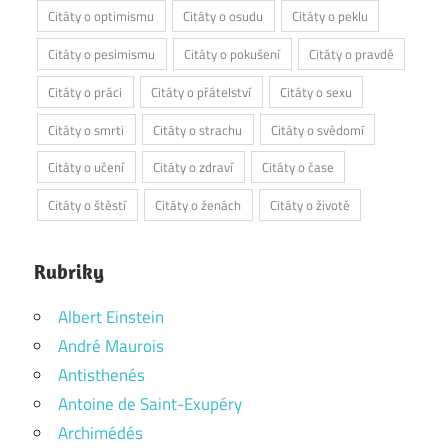
Citáty o optimismu
Citáty o osudu
Citáty o peklu
Citáty o pesimismu
Citáty o pokušení
Citáty o pravdě
Citáty o práci
Citáty o přátelství
Citáty o sexu
Citáty o smrti
Citáty o strachu
Citáty o svědomí
Citáty o učení
Citáty o zdraví
Citáty o čase
Citáty o štěstí
Citáty o ženách
Citáty o životě
Rubriky
Albert Einstein
André Maurois
Antisthenés
Antoine de Saint-Exupéry
Archimédés