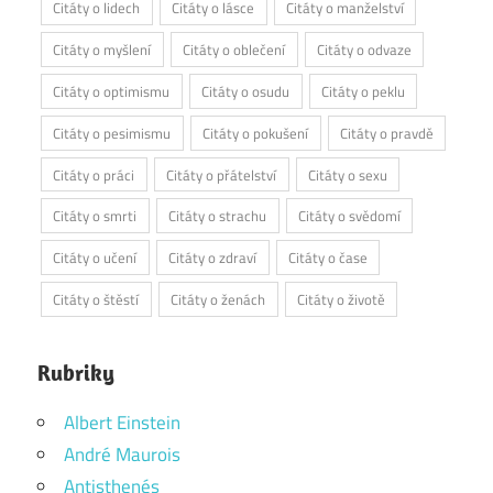
Citáty o lidech
Citáty o lásce
Citáty o manželství
Citáty o myšlení
Citáty o oblečení
Citáty o odvaze
Citáty o optimismu
Citáty o osudu
Citáty o peklu
Citáty o pesimismu
Citáty o pokušení
Citáty o pravdě
Citáty o práci
Citáty o přátelství
Citáty o sexu
Citáty o smrti
Citáty o strachu
Citáty o svědomí
Citáty o učení
Citáty o zdraví
Citáty o čase
Citáty o štěstí
Citáty o ženách
Citáty o životě
Rubriky
Albert Einstein
André Maurois
Antisthenés