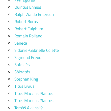
Quintus Ennius
Ralph Waldo Emerson
Robert Burns
Robert Fulghum
Romain Rolland
Seneca
Sidonie-Gabrielle Colette
Sigmund Freud
Sofoklés
Sókratés
Stephen King
Titus Livius
Titus Maccius Plautus
Titus Maccius Plautus.
Tomáš Akvinský