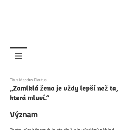
1. 12. 2020
Titus Maccius Plautus
„Zamlklá žena je vždy lepší než ta,
která mluví.“
Význam
Tento výrok formuluje stručný, ale výstižný náhled