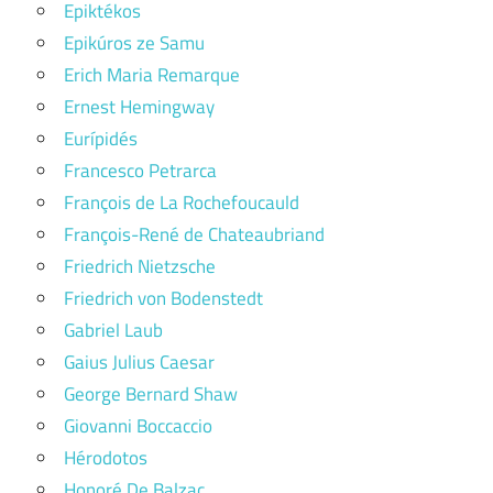
Epiktékos
Epikúros ze Samu
Erich Maria Remarque
Ernest Hemingway
Eurípidés
Francesco Petrarca
François de La Rochefoucauld
François-René de Chateaubriand
Friedrich Nietzsche
Friedrich von Bodenstedt
Gabriel Laub
Gaius Julius Caesar
George Bernard Shaw
Giovanni Boccaccio
Hérodotos
Honoré De Balzac