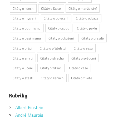
Citáty o lidech
Citáty o lásce
Citáty o manželství
Citáty o myšlení
Citáty o oblečení
Citáty o odvaze
Citáty o optimismu
Citáty o osudu
Citáty o peklu
Citáty o pesimismu
Citáty o pokušení
Citáty o pravdě
Citáty o práci
Citáty o přátelství
Citáty o sexu
Citáty o smrti
Citáty o strachu
Citáty o svědomí
Citáty o učení
Citáty o zdraví
Citáty o čase
Citáty o štěstí
Citáty o ženách
Citáty o životě
Rubriky
Albert Einstein
André Maurois