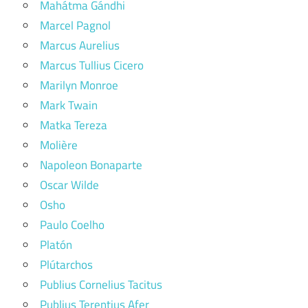
Mahátma Gándhi
Marcel Pagnol
Marcus Aurelius
Marcus Tullius Cicero
Marilyn Monroe
Mark Twain
Matka Tereza
Molière
Napoleon Bonaparte
Oscar Wilde
Osho
Paulo Coelho
Platón
Plútarchos
Publius Cornelius Tacitus
Publius Terentius Afer