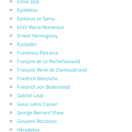
Émile Zola
Epiktékos
Epikúros ze Samu
Erich Maria Remarque
Ernest Hemingway
Eurípidés
Francesco Petrarca
François de La Rochefoucauld
François-René de Chateaubriand
Friedrich Nietzsche
Friedrich von Bodenstedt
Gabriel Laub
Gaius Julius Caesar
George Bernard Shaw
Giovanni Boccaccio
Hérodotos