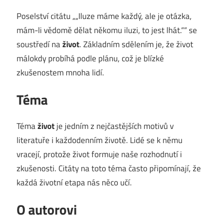
Poselství citátu „„Iluze máme každý, ale je otázka,
mám-li vědomě dělat někomu iluzi, to jest lhát.““ se
soustředí na
život
. Základním sdělením je, že život
málokdy probíhá podle plánu, což je blízké
zkušenostem mnoha lidí.
Téma
Téma
život
je jedním z nejčastějších motivů v
literatuře i každodenním životě. Lidé se k němu
vracejí, protože život formuje naše rozhodnutí i
zkušenosti. Citáty na toto téma často připomínají, že
každá životní etapa nás něco učí.
O autorovi