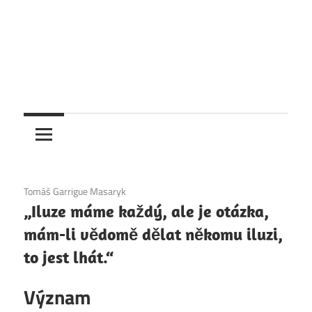
6. 12. 2020
Tomáš Garrigue Masaryk
„Iluze máme každý, ale je otázka,
mám-li vědomě dělat někomu iluzi,
to jest lhát.“
Význam