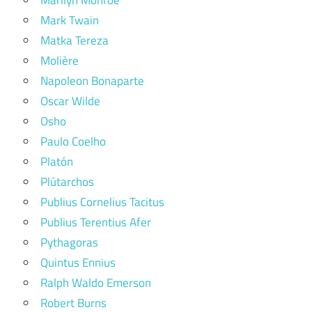
Marilyn Monroe
Mark Twain
Matka Tereza
Molière
Napoleon Bonaparte
Oscar Wilde
Osho
Paulo Coelho
Platón
Plútarchos
Publius Cornelius Tacitus
Publius Terentius Afer
Pythagoras
Quintus Ennius
Ralph Waldo Emerson
Robert Burns