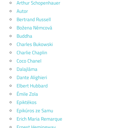
Arthur Schopenhauer
Autor
Bertrand Russell
Božena Němcová
Buddha
Charles Bukowski
Charlie Chaplin
Coco Chanel
Dalajláma
Dante Alighieri
Elbert Hubbard
Émile Zola
Epiktékos
Epikúros ze Samu
Erich Maria Remarque
Ernest Hemingway