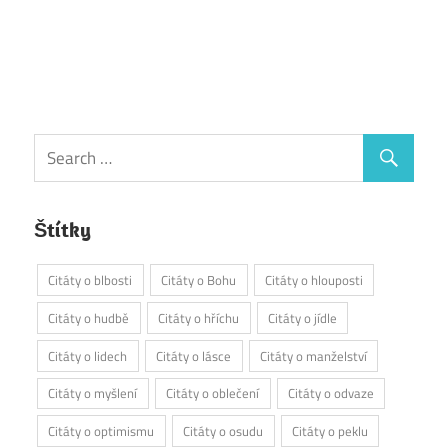
Štítky
Citáty o blbosti
Citáty o Bohu
Citáty o hlouposti
Citáty o hudbě
Citáty o hříchu
Citáty o jídle
Citáty o lidech
Citáty o lásce
Citáty o manželství
Citáty o myšlení
Citáty o oblečení
Citáty o odvaze
Citáty o optimismu
Citáty o osudu
Citáty o peklu