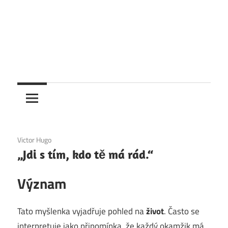
6. 12. 2020
Victor Hugo
„Jdi s tím, kdo tě má rád.“
Význam
Tato myšlenka vyjadřuje pohled na
život
. Často se
interpretuje jako připomínka, že každý okamžik má