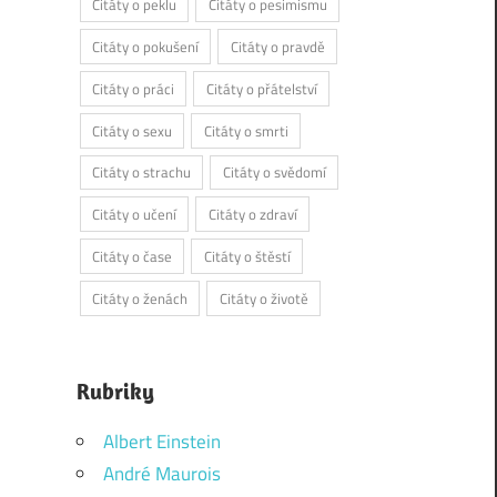
Citáty o peklu
Citáty o pesimismu
Citáty o pokušení
Citáty o pravdě
Citáty o práci
Citáty o přátelství
Citáty o sexu
Citáty o smrti
Citáty o strachu
Citáty o svědomí
Citáty o učení
Citáty o zdraví
Citáty o čase
Citáty o štěstí
Citáty o ženách
Citáty o životě
Rubriky
Albert Einstein
André Maurois