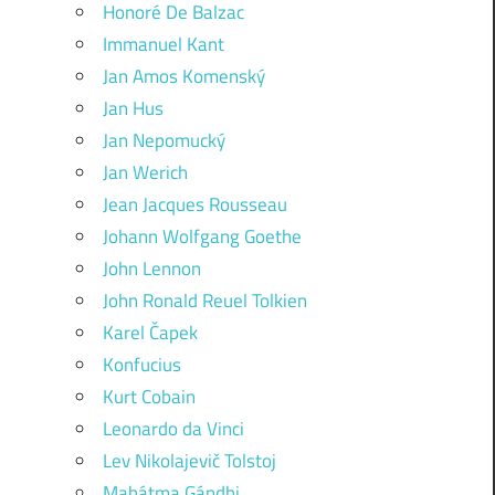
Honoré De Balzac
Immanuel Kant
Jan Amos Komenský
Jan Hus
Jan Nepomucký
Jan Werich
Jean Jacques Rousseau
Johann Wolfgang Goethe
John Lennon
John Ronald Reuel Tolkien
Karel Čapek
Konfucius
Kurt Cobain
Leonardo da Vinci
Lev Nikolajevič Tolstoj
Mahátma Gándhi