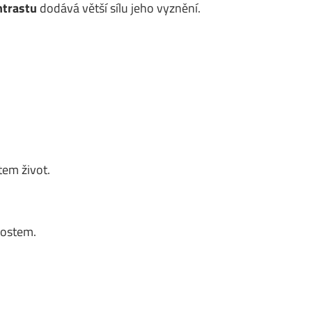
ntrastu
dodává větší sílu jeho vyznění.
em život.
nostem.