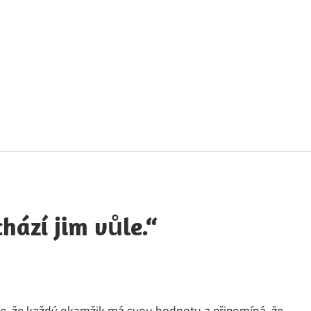
táty
avných
obností
chází jim vůle.“
je, že každý okamžik má svou hodnotu a připomíná, že