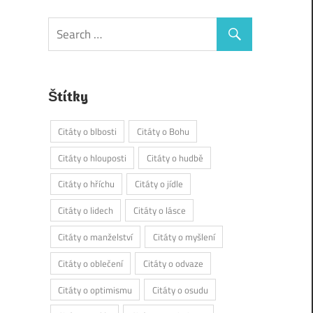
Štítky
Citáty o blbosti
Citáty o Bohu
Citáty o hlouposti
Citáty o hudbě
Citáty o hříchu
Citáty o jídle
Citáty o lidech
Citáty o lásce
Citáty o manželství
Citáty o myšlení
Citáty o oblečení
Citáty o odvaze
Citáty o optimismu
Citáty o osudu