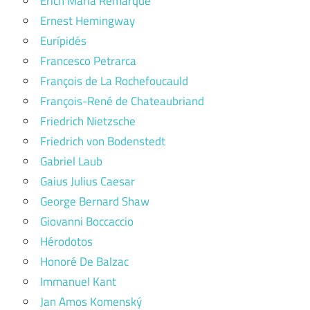
Erich Maria Remarque
Ernest Hemingway
Eurípidés
Francesco Petrarca
François de La Rochefoucauld
François-René de Chateaubriand
Friedrich Nietzsche
Friedrich von Bodenstedt
Gabriel Laub
Gaius Julius Caesar
George Bernard Shaw
Giovanni Boccaccio
Hérodotos
Honoré De Balzac
Immanuel Kant
Jan Amos Komenský