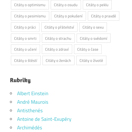
Citáty o optimismu
Citáty o osudu
Citáty o peklu
Citáty o pesimismu
Citáty o pokušení
Citáty o pravdě
Citáty o práci
Citáty o přátelství
Citáty o sexu
Citáty o smrti
Citáty o strachu
Citáty o svědomí
Citáty o učení
Citáty o zdraví
Citáty o čase
Citáty o štěstí
Citáty o ženách
Citáty o životě
Rubriky
Albert Einstein
André Maurois
Antisthenés
Antoine de Saint-Exupéry
Archimédés