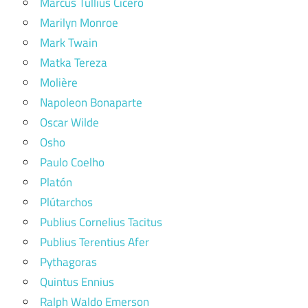
Marcus Tullius Cicero
Marilyn Monroe
Mark Twain
Matka Tereza
Molière
Napoleon Bonaparte
Oscar Wilde
Osho
Paulo Coelho
Platón
Plútarchos
Publius Cornelius Tacitus
Publius Terentius Afer
Pythagoras
Quintus Ennius
Ralph Waldo Emerson