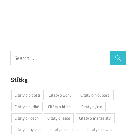
Štítky
Citáty o blbosti
Citáty o Bohu
Citáty o hlouposti
Citáty o hudbě
Citáty o hříchu
Citáty o jídle
Citáty o lidech
Citáty o lásce
Citáty o manželství
Citáty o myšlení
Citáty o oblečení
Citáty o odvaze