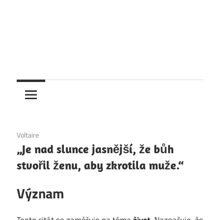
6. 12. 2020
Voltaire
„Je nad slunce jasnější, že bůh
stvořil ženu, aby zkrotila muže.“
Význam
Tento citát se zaměřuje na téma
život
. Naznačuje, že