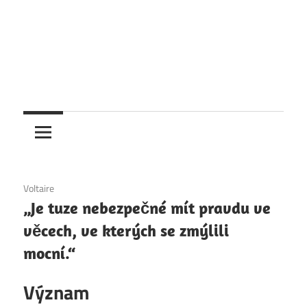
6. 12. 2020
Voltaire
„Je tuze nebezpečné mít pravdu ve
věcech, ve kterých se zmýlili
mocní.“
Význam