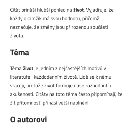
Citát přináší hlubší pohled na
život
. Vyjadřuje, že
každý okamžik má svou hodnotu, přičemž
naznačuje, že změny jsou přirozenou součástí
života.
Téma
Téma
život
je jedním z nejčastějších motivů v
literatuře i každodenním životě. Lidé se k němu
vracejí, protože život formuje naše rozhodnutí i
zkušenosti. Citáty na toto téma často připomínají, že
žít přítomností přináší větší naplnění.
O autorovi