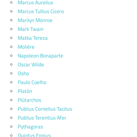
Marcus Aurelius
Marcus Tullius Cicero
Marilyn Monroe
Mark Twain
Matka Tereza
Molière
Napoleon Bonaparte
Oscar Wilde
Osho
Paulo Coelho
Platón
Plútarchos
Publius Cornelius Tacitus
Publius Terentius Afer
Pythagoras
Quintus Ennius