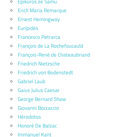
Epikúros ze Samu
Erich Maria Remarque
Ernest Hemingway
Eurípidés
Francesco Petrarca
François de La Rochefoucauld
François-René de Chateaubriand
Friedrich Nietzsche
Friedrich von Bodenstedt
Gabriel Laub
Gaius Julius Caesar
George Bernard Shaw
Giovanni Boccaccio
Hérodotos
Honoré De Balzac
Immanuel Kant