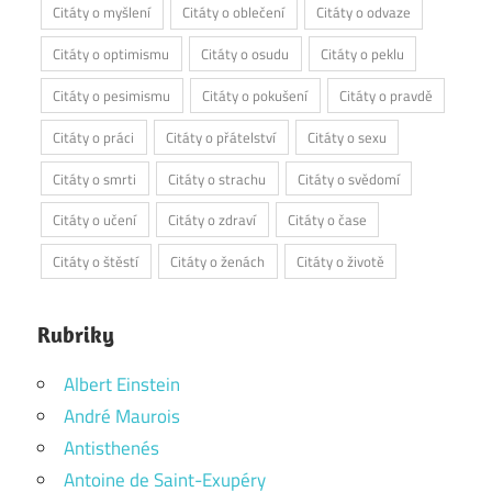
Citáty o myšlení
Citáty o oblečení
Citáty o odvaze
Citáty o optimismu
Citáty o osudu
Citáty o peklu
Citáty o pesimismu
Citáty o pokušení
Citáty o pravdě
Citáty o práci
Citáty o přátelství
Citáty o sexu
Citáty o smrti
Citáty o strachu
Citáty o svědomí
Citáty o učení
Citáty o zdraví
Citáty o čase
Citáty o štěstí
Citáty o ženách
Citáty o životě
Rubriky
Albert Einstein
André Maurois
Antisthenés
Antoine de Saint-Exupéry