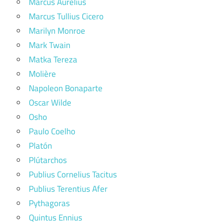
Marcus Aurelius
Marcus Tullius Cicero
Marilyn Monroe
Mark Twain
Matka Tereza
Molière
Napoleon Bonaparte
Oscar Wilde
Osho
Paulo Coelho
Platón
Plútarchos
Publius Cornelius Tacitus
Publius Terentius Afer
Pythagoras
Quintus Ennius