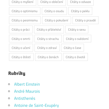
Citáty o myšlení
Citáty o oblečení
Citáty o odvaze
Citáty o optimismu
Citáty o osudu
Citáty o peklu
Citáty o pesimismu
Citáty o pokušení
Citáty o pravdě
Citáty o práci
Citáty o přátelství
Citáty o sexu
Citáty o smrti
Citáty o strachu
Citáty o svědomí
Citáty o učení
Citáty o zdraví
Citáty o čase
Citáty o štěstí
Citáty o ženách
Citáty o životě
Rubriky
Albert Einstein
André Maurois
Antisthenés
Antoine de Saint-Exupéry