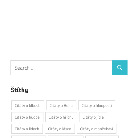
Štítky
Citáty o blbosti
Citáty o Bohu
Citáty o hlouposti
Citáty o hudbě
Citáty o hříchu
Citáty o jídle
Citáty o lidech
Citáty o lásce
Citáty o manželství