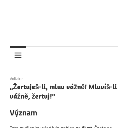
6. 12. 2020
Voltaire
„Žertuješ-li, mluv vážně! Mluvíš-li
vážně, žertuj!“
Význam
Tato myšlenka vyjadřuje pohled na
život
. Často se