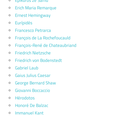
Epikúros ze Samu
Erich Maria Remarque
Ernest Hemingway
Eurípidés
Francesco Petrarca
François de La Rochefoucauld
François-René de Chateaubriand
Friedrich Nietzsche
Friedrich von Bodenstedt
Gabriel Laub
Gaius Julius Caesar
George Bernard Shaw
Giovanni Boccaccio
Hérodotos
Honoré De Balzac
Immanuel Kant