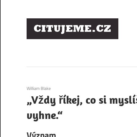
Skip
to
content
Ci
sl
os
6. 12. 2020
William Blake
„Vždy říkej, co si mysl
vyhne.“
Význam