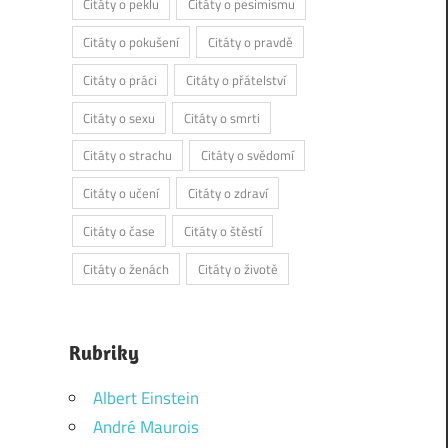
Citáty o peklu
Citáty o pesimismu
Citáty o pokušení
Citáty o pravdě
Citáty o práci
Citáty o přátelství
Citáty o sexu
Citáty o smrti
Citáty o strachu
Citáty o svědomí
Citáty o učení
Citáty o zdraví
Citáty o čase
Citáty o štěstí
Citáty o ženách
Citáty o životě
Rubriky
Albert Einstein
André Maurois