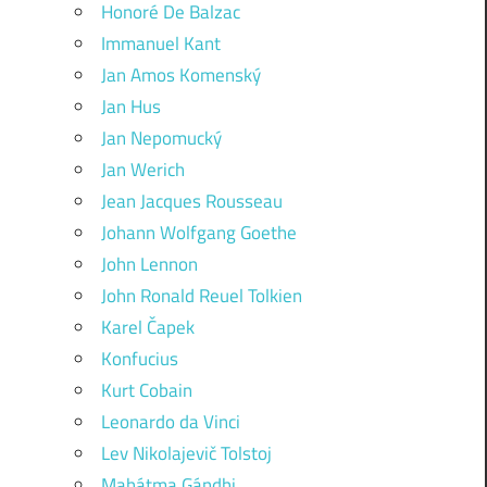
Honoré De Balzac
Immanuel Kant
Jan Amos Komenský
Jan Hus
Jan Nepomucký
Jan Werich
Jean Jacques Rousseau
Johann Wolfgang Goethe
John Lennon
John Ronald Reuel Tolkien
Karel Čapek
Konfucius
Kurt Cobain
Leonardo da Vinci
Lev Nikolajevič Tolstoj
Mahátma Gándhi