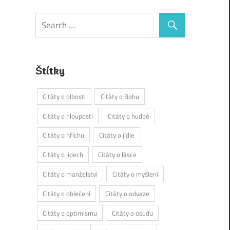
Štítky
Citáty o blbosti
Citáty o Bohu
Citáty o hlouposti
Citáty o hudbě
Citáty o hříchu
Citáty o jídle
Citáty o lidech
Citáty o lásce
Citáty o manželství
Citáty o myšlení
Citáty o oblečení
Citáty o odvaze
Citáty o optimismu
Citáty o osudu