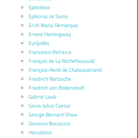
Epiktékos
Epikúros ze Samu
Erich Maria Remarque
Ernest Hemingway
Eurípidés
Francesco Petrarca
François de La Rochefoucauld
François-René de Chateaubriand
Friedrich Nietzsche
Friedrich von Bodenstedt
Gabriel Laub
Gaius Julius Caesar
George Bernard Shaw
Giovanni Boccaccio
Hérodotos