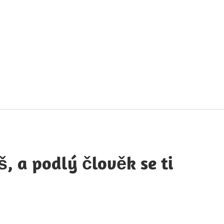
táty
avných
obností
íš, a podlý člověk se ti