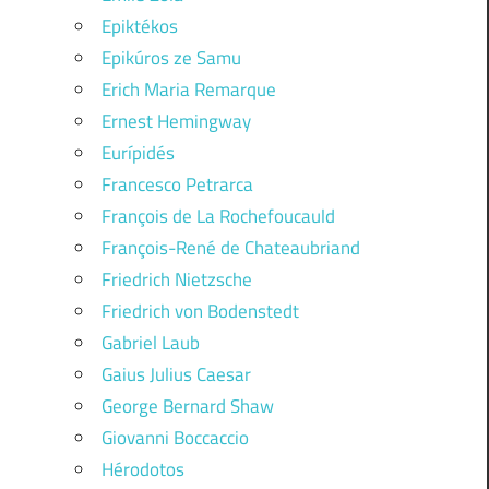
Epiktékos
Epikúros ze Samu
Erich Maria Remarque
Ernest Hemingway
Eurípidés
Francesco Petrarca
François de La Rochefoucauld
François-René de Chateaubriand
Friedrich Nietzsche
Friedrich von Bodenstedt
Gabriel Laub
Gaius Julius Caesar
George Bernard Shaw
Giovanni Boccaccio
Hérodotos