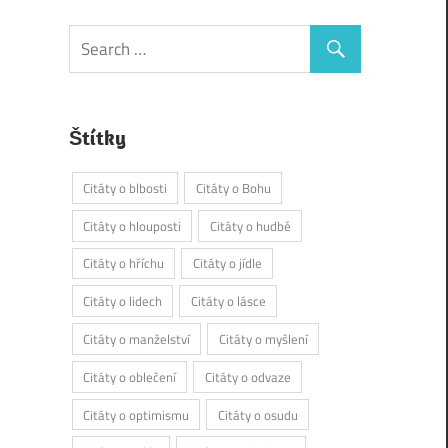
Štítky
Citáty o blbosti
Citáty o Bohu
Citáty o hlouposti
Citáty o hudbě
Citáty o hříchu
Citáty o jídle
Citáty o lidech
Citáty o lásce
Citáty o manželství
Citáty o myšlení
Citáty o oblečení
Citáty o odvaze
Citáty o optimismu
Citáty o osudu