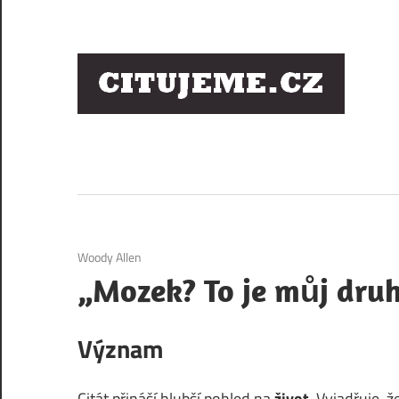
Skip
to
content
Ci
sl
os
6. 12. 2020
Woody Allen
„Mozek? To je můj druh
Význam
Citát přináší hlubší pohled na
život
. Vyjadřuje,