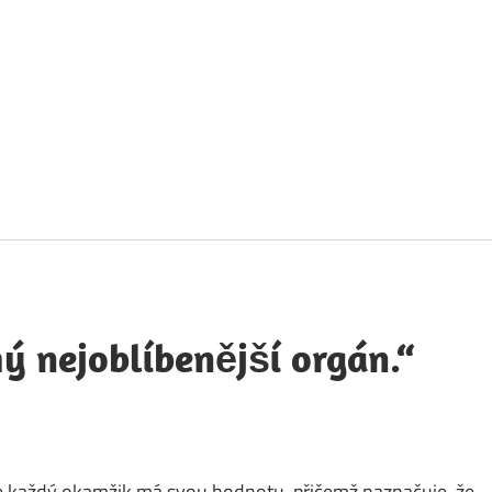
táty
avných
obností
ý nejoblíbenější orgán.“
 že každý okamžik má svou hodnotu, přičemž naznačuje, že