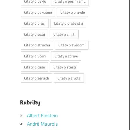
Citáty o peklu
Citáty o pesimismu
Citáty o pokušení
Citáty o pravdě
Citáty o práci
Citáty o přátelství
Citáty o sexu
Citáty o smrti
Citáty o strachu
Citáty o svědomí
Citáty o učení
Citáty o zdraví
Citáty o čase
Citáty o štěstí
Citáty o ženách
Citáty o životě
Rubriky
Albert Einstein
André Maurois