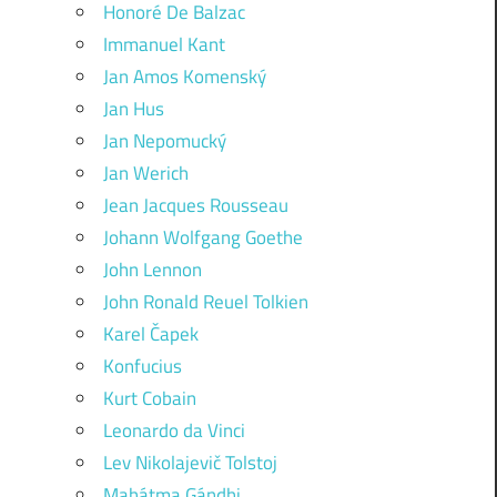
Honoré De Balzac
Immanuel Kant
Jan Amos Komenský
Jan Hus
Jan Nepomucký
Jan Werich
Jean Jacques Rousseau
Johann Wolfgang Goethe
John Lennon
John Ronald Reuel Tolkien
Karel Čapek
Konfucius
Kurt Cobain
Leonardo da Vinci
Lev Nikolajevič Tolstoj
Mahátma Gándhi