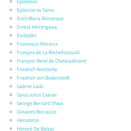
Epiktékos
Epikúros ze Samu
Erich Maria Remarque
Ernest Hemingway
Eurípidés
Francesco Petrarca
François de La Rochefoucauld
François-René de Chateaubriand
Friedrich Nietzsche
Friedrich von Bodenstedt
Gabriel Laub
Gaius Julius Caesar
George Bernard Shaw
Giovanni Boccaccio
Hérodotos
Honoré De Balzac