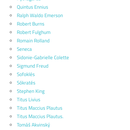
Quintus Ennius
Ralph Waldo Emerson
Robert Burns
Robert Fulghum
Romain Rolland
Seneca
Sidonie-Gabrielle Colette
Sigmund Freud
Sofoklés
Sókratés
Stephen King
Titus Livius
Titus Maccius Plautus
Titus Maccius Plautus.
Tomáš Akvinský