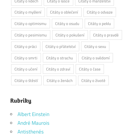
Citáty o lidech
Citáty o lásce
Citáty o manželství
Citáty o myšlení
Citáty o oblečení
Citáty o odvaze
Citáty o optimismu
Citáty o osudu
Citáty o peklu
Citáty o pesimismu
Citáty o pokušení
Citáty o pravdě
Citáty o práci
Citáty o přátelství
Citáty o sexu
Citáty o smrti
Citáty o strachu
Citáty o svědomí
Citáty o učení
Citáty o zdraví
Citáty o čase
Citáty o štěstí
Citáty o ženách
Citáty o životě
Rubriky
Albert Einstein
André Maurois
Antisthenés