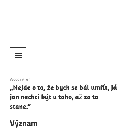
6. 12. 2020
Woody Allen
„Nejde o to, že bych se bál umřít, já
jen nechci být u toho, až se to
stane.“
Význam