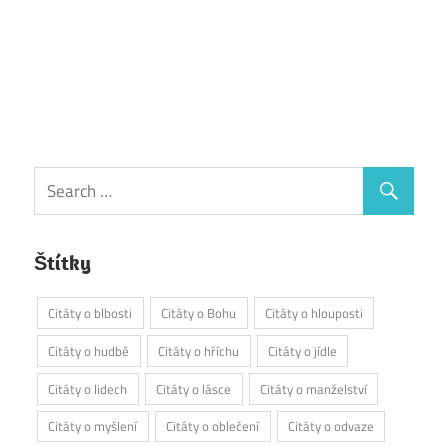
Štítky
Citáty o blbosti
Citáty o Bohu
Citáty o hlouposti
Citáty o hudbě
Citáty o hříchu
Citáty o jídle
Citáty o lidech
Citáty o lásce
Citáty o manželství
Citáty o myšlení
Citáty o oblečení
Citáty o odvaze