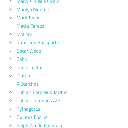
Marcus Tullius Cicero
Marilyn Monroe
Mark Twain
Matka Tereza
Molière
Napoleon Bonaparte
Oscar Wilde
Osho
Paulo Coelho
Platón
Plútarchos
Publius Cornelius Tacitus
Publius Terentius Afer
Pythagoras
Quintus Ennius
Ralph Waldo Emerson