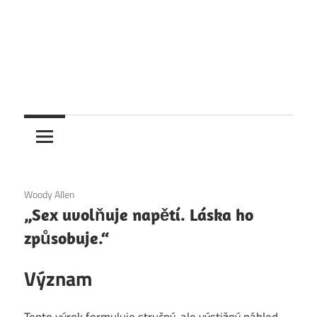
6. 12. 2020
Woody Allen
„Sex uvolňuje napětí. Láska ho
způsobuje.“
Význam
Tento výrok formuluje stručný, ale výstižný náhled