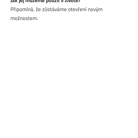
Jak jej můžeme použít v životě?
Připomíná, že zůstáváme otevření novým
možnostem.