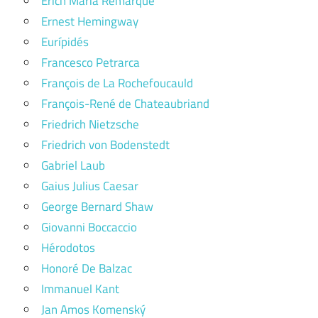
Erich Maria Remarque
Ernest Hemingway
Eurípidés
Francesco Petrarca
François de La Rochefoucauld
François-René de Chateaubriand
Friedrich Nietzsche
Friedrich von Bodenstedt
Gabriel Laub
Gaius Julius Caesar
George Bernard Shaw
Giovanni Boccaccio
Hérodotos
Honoré De Balzac
Immanuel Kant
Jan Amos Komenský