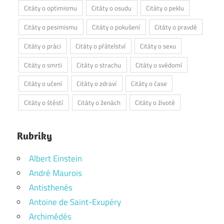
Citáty o optimismu
Citáty o osudu
Citáty o peklu
Citáty o pesimismu
Citáty o pokušení
Citáty o pravdě
Citáty o práci
Citáty o přátelství
Citáty o sexu
Citáty o smrti
Citáty o strachu
Citáty o svědomí
Citáty o učení
Citáty o zdraví
Citáty o čase
Citáty o štěstí
Citáty o ženách
Citáty o životě
Rubriky
Albert Einstein
André Maurois
Antisthenés
Antoine de Saint-Exupéry
Archimédés