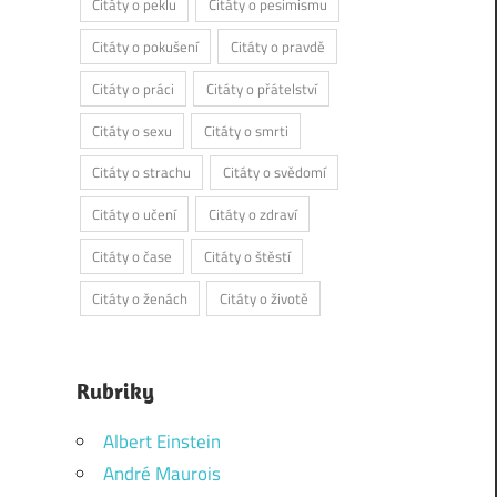
Citáty o peklu
Citáty o pesimismu
Citáty o pokušení
Citáty o pravdě
Citáty o práci
Citáty o přátelství
Citáty o sexu
Citáty o smrti
Citáty o strachu
Citáty o svědomí
Citáty o učení
Citáty o zdraví
Citáty o čase
Citáty o štěstí
Citáty o ženách
Citáty o životě
Rubriky
Albert Einstein
André Maurois