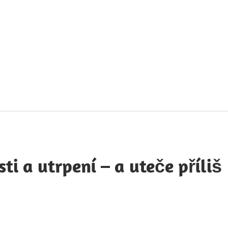
táty
avných
obností
ti a utrpení – a uteče příliš